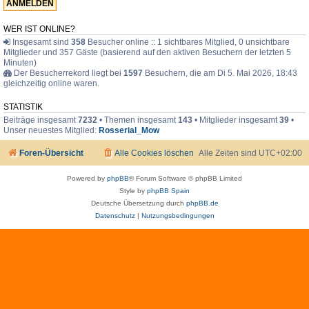
F
a
m
WER IST ONLINE?
i
Insgesamt sind
358
Besucher online :: 1 sichtbares Mitglied, 0 unsichtbare
l
Mitglieder und 357 Gäste (basierend auf den aktiven Besuchern der letzten 5
i
e
Minuten)
Der Besucherrekord liegt bei
1597
Besuchern, die am Di 5. Mai 2026, 18:43
gleichzeitig online waren.
STATISTIK
Beiträge insgesamt
7232
• Themen insgesamt
143
• Mitglieder insgesamt
39
•
Unser neuestes Mitglied:
Rosserial_Mow
Foren-Übersicht
Alle Cookies löschen
Alle Zeiten sind
UTC+02:00
Powered by
phpBB
® Forum Software © phpBB Limited
Style by
phpBB Spain
Deutsche Übersetzung durch
phpBB.de
Datenschutz
|
Nutzungsbedingungen