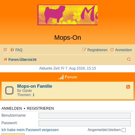
Mops-On
FAQ
Registrieren
Anmelden
S
Foren-Übersicht
u
Aktuelle Zeit: Fr 7. Aug 2026, 15:15
c
Forum
h
Mops-on Familie
F
für Gäste
e
e
Themen:
1
e
d
-
M
ANMELDEN
•
REGISTRIEREN
o
Benutzername:
p
s
Passwort:
-
o
Ich habe mein Passwort vergessen
Angemeldet bleiben
n