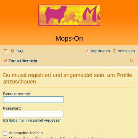
Mops-On
FAQ
Registrieren
Anmelden
S
Foren-Übersicht
u
Du musst registriert und angemeldet sein, um Profile
c
anzuschauen.
h
e
Benutzername:
Passwort:
Ich habe mein Passwort vergessen
Angemeldet bleiben