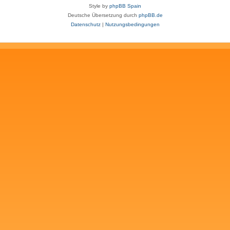
Style by
phpBB Spain
Deutsche Übersetzung durch
phpBB.de
Datenschutz
|
Nutzungsbedingungen