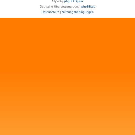
Style by
phpBB Spain
Deutsche Übersetzung durch
phpBB.de
Datenschutz
|
Nutzungsbedingungen