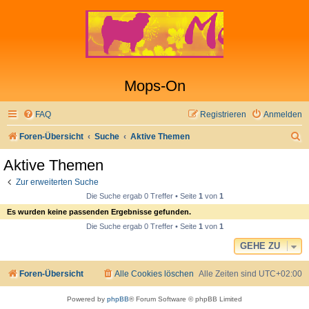
Mops-On
FAQ
Registrieren
Anmelden
S
Foren-Übersicht
Suche
Aktive Themen
u
Aktive Themen
c
Zur erweiterten Suche
h
Die Suche ergab 0 Treffer • Seite
1
von
1
e
Es wurden keine passenden Ergebnisse gefunden.
Die Suche ergab 0 Treffer • Seite
1
von
1
GEHE ZU
Foren-Übersicht
Alle Cookies löschen
Alle Zeiten sind
UTC+02:00
Powered by
phpBB
® Forum Software © phpBB Limited