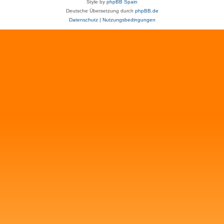
Style by
phpBB Spain
Deutsche Übersetzung durch
phpBB.de
Datenschutz
|
Nutzungsbedingungen