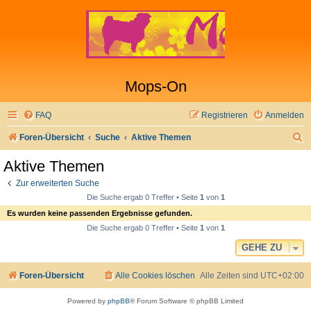
Mops-On
FAQ
Registrieren
Anmelden
S
Foren-Übersicht
Suche
Aktive Themen
u
Aktive Themen
c
Zur erweiterten Suche
h
Die Suche ergab 0 Treffer • Seite
1
von
1
e
Es wurden keine passenden Ergebnisse gefunden.
Die Suche ergab 0 Treffer • Seite
1
von
1
GEHE ZU
Foren-Übersicht
Alle Cookies löschen
Alle Zeiten sind
UTC+02:00
Powered by
phpBB
® Forum Software © phpBB Limited