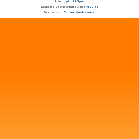
Style by
phpBB Spain
Deutsche Übersetzung durch
phpBB.de
Datenschutz
|
Nutzungsbedingungen