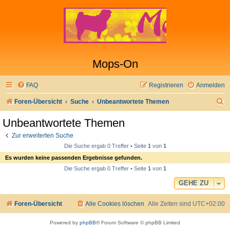
Mops-On
FAQ
Registrieren
Anmelden
S
Foren-Übersicht
Suche
Unbeantwortete Themen
u
Unbeantwortete Themen
c
Zur erweiterten Suche
h
Die Suche ergab 0 Treffer • Seite
1
von
1
e
Es wurden keine passenden Ergebnisse gefunden.
Die Suche ergab 0 Treffer • Seite
1
von
1
GEHE ZU
Foren-Übersicht
Alle Cookies löschen
Alle Zeiten sind
UTC+02:00
Powered by
phpBB
® Forum Software © phpBB Limited