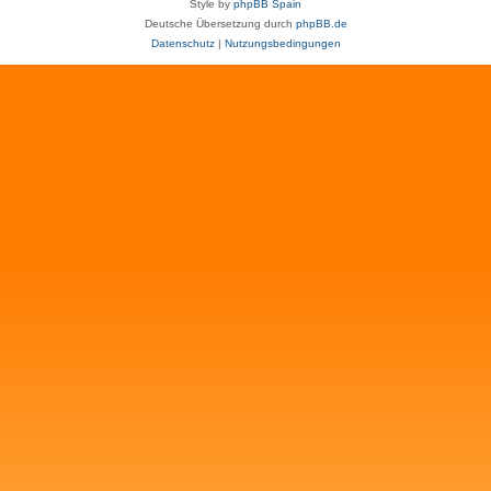
Style by
phpBB Spain
Deutsche Übersetzung durch
phpBB.de
Datenschutz
|
Nutzungsbedingungen