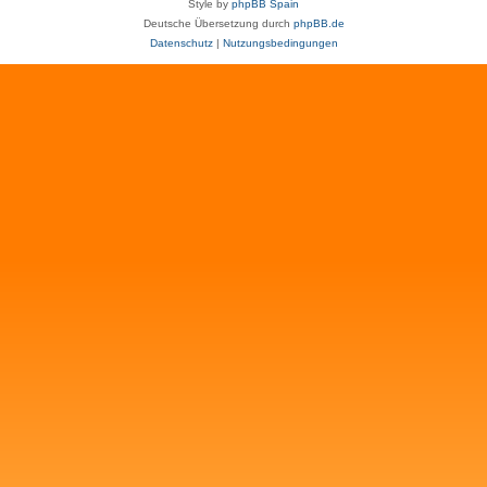
Style by
phpBB Spain
Deutsche Übersetzung durch
phpBB.de
Datenschutz
|
Nutzungsbedingungen