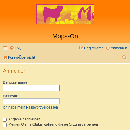
Mops-On
FAQ
Registrieren
Anmelden
S
Foren-Übersicht
u
Anmelden
c
h
Benutzername:
e
Passwort:
Ich habe mein Passwort vergessen
Angemeldet bleiben
Meinen Online-Status während dieser Sitzung verbergen