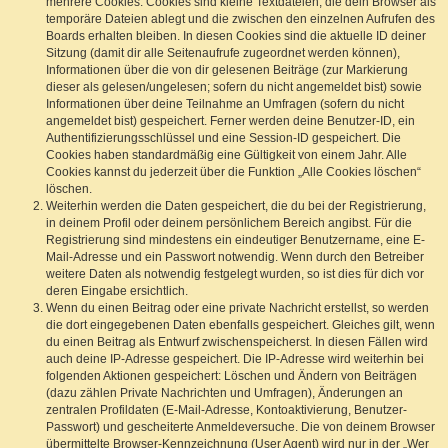
mehrere Cookies. Cookies sind kleine Textdateien, die dein Browser als
temporäre Dateien ablegt und die zwischen den einzelnen Aufrufen des
Boards erhalten bleiben. In diesen Cookies sind die aktuelle ID deiner
Sitzung (damit dir alle Seitenaufrufe zugeordnet werden können),
Informationen über die von dir gelesenen Beiträge (zur Markierung
dieser als gelesen/ungelesen; sofern du nicht angemeldet bist) sowie
Informationen über deine Teilnahme an Umfragen (sofern du nicht
angemeldet bist) gespeichert. Ferner werden deine Benutzer-ID, ein
Authentifizierungsschlüssel und eine Session-ID gespeichert. Die
Cookies haben standardmäßig eine Gültigkeit von einem Jahr. Alle
Cookies kannst du jederzeit über die Funktion „Alle Cookies löschen“
löschen.
Weiterhin werden die Daten gespeichert, die du bei der Registrierung,
in deinem Profil oder deinem persönlichem Bereich angibst. Für die
Registrierung sind mindestens ein eindeutiger Benutzername, eine E-
Mail-Adresse und ein Passwort notwendig. Wenn durch den Betreiber
weitere Daten als notwendig festgelegt wurden, so ist dies für dich vor
deren Eingabe ersichtlich.
Wenn du einen Beitrag oder eine private Nachricht erstellst, so werden
die dort eingegebenen Daten ebenfalls gespeichert. Gleiches gilt, wenn
du einen Beitrag als Entwurf zwischenspeicherst. In diesen Fällen wird
auch deine IP-Adresse gespeichert. Die IP-Adresse wird weiterhin bei
folgenden Aktionen gespeichert: Löschen und Ändern von Beiträgen
(dazu zählen Private Nachrichten und Umfragen), Änderungen an
zentralen Profildaten (E-Mail-Adresse, Kontoaktivierung, Benutzer-
Passwort) und gescheiterte Anmeldeversuche. Die von deinem Browser
übermittelte Browser-Kennzeichnung (User Agent) wird nur in der „Wer