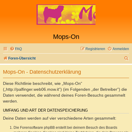
Mops-On
FAQ
Registrieren
Anmelden
S
Foren-Übersicht
u
Mops-On - Datenschutzerklärung
c
h
Diese Richtlinie beschreibt, wie „Mops-On“
e
(„http://palfinger.web06.mow.it“) (im Folgenden „der Betreiber“) die
Daten verwendet, die während deines Foren-Besuchs gesammelt
werden.
UMFANG UND ART DER DATENSPEICHERUNG
Deine Daten werden auf vier verschiedene Arten gesammelt:
Die Forensoftware phpBB erstellt bei deinem Besuch des Boards