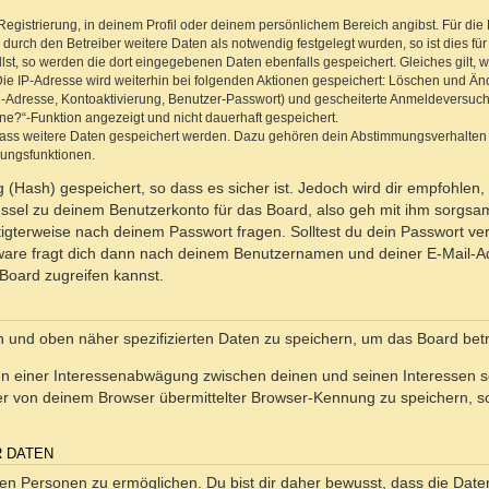
Registrierung, in deinem Profil oder deinem persönlichem Bereich angibst. Für di
rch den Betreiber weitere Daten als notwendig festgelegt wurden, so ist dies für 
llst, so werden die dort eingegebenen Daten ebenfalls gespeichert. Gleiches gilt, 
Die IP-Adresse wird weiterhin bei folgenden Aktionen gespeichert: Löschen und Än
l-Adresse, Kontoaktivierung, Benutzer-Passwort) und gescheiterte Anmeldeversuch
ine?“-Funktion angezeigt und nicht dauerhaft gespeichert.
 dass weitere Daten gespeichert werden. Dazu gehören dein Abstimmungsverhalten
gungsfunktionen.
(Hash) gespeichert, so dass es sicher ist. Jedoch wird dir empfohlen, 
ssel zu deinem Benutzerkonto für das Board, also geh mit ihm sorgsam
htigterweise nach deinem Passwort fragen. Solltest du dein Passwort v
are fragt dich dann nach deinem Benutzernamen und deiner E-Mail-Ad
Board zugreifen kannst.
en und oben näher spezifizierten Daten zu speichern, um das Board bet
en einer Interessenabwägung zwischen deinen und seinen Interessen sow
r von deinem Browser übermittelter Browser-Kennung zu speichern, so
R DATEN
n Personen zu ermöglichen. Du bist dir daher bewusst, dass die Daten d