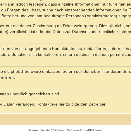
ber kann jedoch festlegen, dass einzelne Informationen nur für einen ei
n du Fragen dazu hast, suche nach entsprechenden Informationen im Fo
n Betreiber und von ihm beauftragte Personen (Administratoren) zugäng
r nur mit deiner Zustimmung an Dritte weitergeben. Dies gilt nicht, s
n) verpflichtet ist oder die Daten zur Durchsetzung rechtlicher Interes
er den von dir angegebenen Kontaktdaten zu kontaktieren, sofern dies 
andere Benutzer dich kontaktieren, sofern du dies in deinem persönliche
, die die phpBB-Software umfassen. Sofern der Betreiber in anderen Be
ormieren.
 Daten über dich gespeichert sind.
 Daten verlangen. Kontaktiere hierzu bitte den Betreiber.
Powered by
phpBB
® Forum Software © phpBB Limited