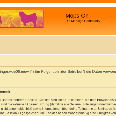
Mops-On
Die Mopsige Community
palfinger.web06.mow.it“) (im Folgenden „der Betreiber“) die Daten ver
ammelt:
s Boards mehrere Cookies. Cookies sind kleine Textdateien, die dein Browser als
 sind die aktuelle ID deiner Sitzung (damit dir alle Seitenaufrufe zugeordnet werd
u nicht angemeldet bist) sowie Informationen über deine Teilnahme an Umfragen (s
eine Session-ID gespeichert. Die Cookies haben standardmäßig eine Gültigkeit von 