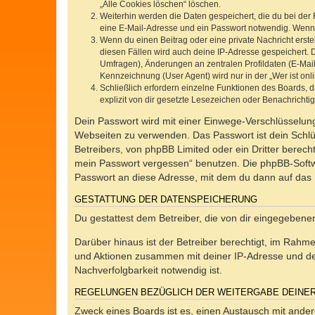
„Alle Cookies löschen“ löschen.
Weiterhin werden die Daten gespeichert, die du bei der 
eine E-Mail-Adresse und ein Passwort notwendig. Wenn du
Wenn du einen Beitrag oder eine private Nachricht erste
diesen Fällen wird auch deine IP-Adresse gespeichert. 
Umfragen), Änderungen an zentralen Profildaten (E-Mai
Kennzeichnung (User Agent) wird nur in der „Wer ist onl
Schließlich erfordern einzelne Funktionen des Boards,
explizit von dir gesetzte Lesezeichen oder Benachrichti
Dein Passwort wird mit einer Einwege-Verschlüsselung 
Webseiten zu verwenden. Das Passwort ist dein Schlü
Betreibers, von phpBB Limited oder ein Dritter berec
mein Passwort vergessen“ benutzen. Die phpBB-Softw
Passwort an diese Adresse, mit dem du dann auf das 
GESTATTUNG DER DATENSPEICHERUNG
Du gestattest dem Betreiber, die von dir eingegeben
Darüber hinaus ist der Betreiber berechtigt, im Rahm
und Aktionen zusammen mit deiner IP-Adresse und de
Nachverfolgbarkeit notwendig ist.
REGELUNGEN BEZÜGLICH DER WEITERGABE DEINE
Zweck eines Boards ist es, einen Austausch mit andere