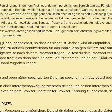
Registrierung, in deinem Profil oder deinem persönlichem Bereich angibst. Für di
rch den Betreiber weitere Daten als notwendig festgelegt wurden, so ist dies für 
llst, so werden die dort eingegebenen Daten ebenfalls gespeichert. Gleiches gilt, 
Die IP-Adresse wird weiterhin bei folgenden Aktionen gespeichert: Löschen und Än
l-Adresse, Kontoaktivierung, Benutzer-Passwort) und gescheiterte Anmeldeversuch
ine?“-Funktion angezeigt und nicht dauerhaft gespeichert.
 dass weitere Daten gespeichert werden. Dazu gehören dein Abstimmungsverhalten
gungsfunktionen.
(Hash) gespeichert, so dass es sicher ist. Jedoch wird dir empfohlen, 
ssel zu deinem Benutzerkonto für das Board, also geh mit ihm sorgsam
htigterweise nach deinem Passwort fragen. Solltest du dein Passwort v
are fragt dich dann nach deinem Benutzernamen und deiner E-Mail-Ad
Board zugreifen kannst.
en und oben näher spezifizierten Daten zu speichern, um das Board bet
en einer Interessenabwägung zwischen deinen und seinen Interessen sow
r von deinem Browser übermittelter Browser-Kennung zu speichern, so
R DATEN
n Personen zu ermöglichen. Du bist dir daher bewusst, dass die Daten d