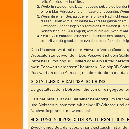
„Alle Cookies löschen“ löschen.
Weiterhin werden die Daten gespeichert, die du bei der 
eine E-Mail-Adresse und ein Passwort notwendig. Wenn du
Wenn du einen Beitrag oder eine private Nachricht erste
diesen Fällen wird auch deine IP-Adresse gespeichert. 
Umfragen), Änderungen an zentralen Profildaten (E-Mai
Kennzeichnung (User Agent) wird nur in der „Wer ist onl
Schließlich erfordern einzelne Funktionen des Boards,
explizit von dir gesetzte Lesezeichen oder Benachrichti
Dein Passwort wird mit einer Einwege-Verschlüsselung 
Webseiten zu verwenden. Das Passwort ist dein Schlü
Betreibers, von phpBB Limited oder ein Dritter berec
mein Passwort vergessen“ benutzen. Die phpBB-Softw
Passwort an diese Adresse, mit dem du dann auf das 
GESTATTUNG DER DATENSPEICHERUNG
Du gestattest dem Betreiber, die von dir eingegeben
Darüber hinaus ist der Betreiber berechtigt, im Rahm
und Aktionen zusammen mit deiner IP-Adresse und de
Nachverfolgbarkeit notwendig ist.
REGELUNGEN BEZÜGLICH DER WEITERGABE DEINE
Zweck eines Boards ist es, einen Austausch mit andere