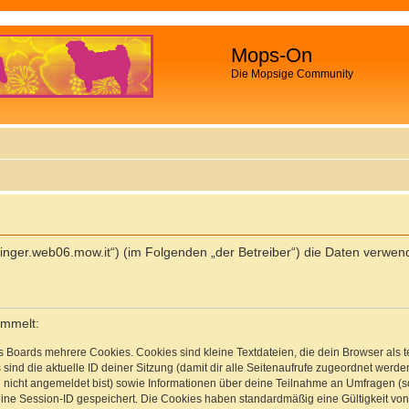
Mops-On
Die Mopsige Community
palfinger.web06.mow.it“) (im Folgenden „der Betreiber“) die Daten ver
ammelt:
s Boards mehrere Cookies. Cookies sind kleine Textdateien, die dein Browser als
 sind die aktuelle ID deiner Sitzung (damit dir alle Seitenaufrufe zugeordnet werd
u nicht angemeldet bist) sowie Informationen über deine Teilnahme an Umfragen (s
eine Session-ID gespeichert. Die Cookies haben standardmäßig eine Gültigkeit von 