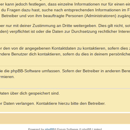
ber kann jedoch festlegen, dass einzelne Informationen nur für einen ei
n du Fragen dazu hast, suche nach entsprechenden Informationen im Fo
n Betreiber und von ihm beauftragte Personen (Administratoren) zugäng
r nur mit deiner Zustimmung an Dritte weitergeben. Dies gilt nicht, s
n) verpflichtet ist oder die Daten zur Durchsetzung rechtlicher Interes
er den von dir angegebenen Kontaktdaten zu kontaktieren, sofern dies 
andere Benutzer dich kontaktieren, sofern du dies in deinem persönliche
, die die phpBB-Software umfassen. Sofern der Betreiber in anderen Be
ormieren.
 Daten über dich gespeichert sind.
 Daten verlangen. Kontaktiere hierzu bitte den Betreiber.
Powered by
phpBB
® Forum Software © phpBB Limited