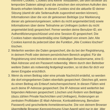
mehrere Cookies. Cookies sind kleine Textdateien, die dein Browser als
temporäre Dateien ablegt und die zwischen den einzelnen Aufrufen des
Boards erhalten bleiben. In diesen Cookies sind die aktuelle ID deiner
Sitzung (damit dir alle Seitenaufrufe zugeordnet werden können),
Informationen über die von dir gelesenen Beiträge (zur Markierung
dieser als gelesen/ungelesen; sofern du nicht angemeldet bist) sowie
Informationen über deine Teilnahme an Umfragen (sofern du nicht
angemeldet bist) gespeichert. Ferner werden deine Benutzer-ID, ein
Authentifizierungsschlüssel und eine Session-ID gespeichert. Die
Cookies haben standardmäßig eine Gültigkeit von einem Jahr. Alle
Cookies kannst du jederzeit über die Funktion „Alle Cookies löschen“
löschen.
Weiterhin werden die Daten gespeichert, die du bei der Registrierung,
in deinem Profil oder deinem persönlichem Bereich angibst. Für die
Registrierung sind mindestens ein eindeutiger Benutzername, eine E-
Mail-Adresse und ein Passwort notwendig. Wenn durch den Betreiber
weitere Daten als notwendig festgelegt wurden, so ist dies für dich vor
deren Eingabe ersichtlich.
Wenn du einen Beitrag oder eine private Nachricht erstellst, so werden
die dort eingegebenen Daten ebenfalls gespeichert. Gleiches gilt, wenn
du einen Beitrag als Entwurf zwischenspeicherst. In diesen Fällen wird
auch deine IP-Adresse gespeichert. Die IP-Adresse wird weiterhin bei
folgenden Aktionen gespeichert: Löschen und Ändern von Beiträgen
(dazu zählen Private Nachrichten und Umfragen), Änderungen an
zentralen Profildaten (E-Mail-Adresse, Kontoaktivierung, Benutzer-
Passwort) und gescheiterte Anmeldeversuche. Die von deinem Browser
übermittelte Browser-Kennzeichnung (User Agent) wird nur in der „Wer