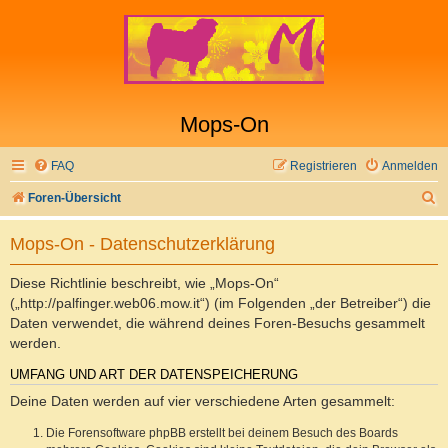
Mops-On
FAQ
Registrieren
Anmelden
S
Foren-Übersicht
u
Mops-On - Datenschutzerklärung
c
h
Diese Richtlinie beschreibt, wie „Mops-On“
e
(„http://palfinger.web06.mow.it“) (im Folgenden „der Betreiber“) die
Daten verwendet, die während deines Foren-Besuchs gesammelt
werden.
UMFANG UND ART DER DATENSPEICHERUNG
Deine Daten werden auf vier verschiedene Arten gesammelt:
Die Forensoftware phpBB erstellt bei deinem Besuch des Boards