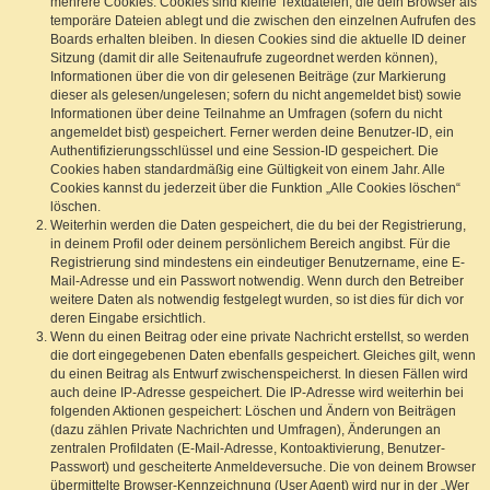
mehrere Cookies. Cookies sind kleine Textdateien, die dein Browser als
temporäre Dateien ablegt und die zwischen den einzelnen Aufrufen des
Boards erhalten bleiben. In diesen Cookies sind die aktuelle ID deiner
Sitzung (damit dir alle Seitenaufrufe zugeordnet werden können),
Informationen über die von dir gelesenen Beiträge (zur Markierung
dieser als gelesen/ungelesen; sofern du nicht angemeldet bist) sowie
Informationen über deine Teilnahme an Umfragen (sofern du nicht
angemeldet bist) gespeichert. Ferner werden deine Benutzer-ID, ein
Authentifizierungsschlüssel und eine Session-ID gespeichert. Die
Cookies haben standardmäßig eine Gültigkeit von einem Jahr. Alle
Cookies kannst du jederzeit über die Funktion „Alle Cookies löschen“
löschen.
Weiterhin werden die Daten gespeichert, die du bei der Registrierung,
in deinem Profil oder deinem persönlichem Bereich angibst. Für die
Registrierung sind mindestens ein eindeutiger Benutzername, eine E-
Mail-Adresse und ein Passwort notwendig. Wenn durch den Betreiber
weitere Daten als notwendig festgelegt wurden, so ist dies für dich vor
deren Eingabe ersichtlich.
Wenn du einen Beitrag oder eine private Nachricht erstellst, so werden
die dort eingegebenen Daten ebenfalls gespeichert. Gleiches gilt, wenn
du einen Beitrag als Entwurf zwischenspeicherst. In diesen Fällen wird
auch deine IP-Adresse gespeichert. Die IP-Adresse wird weiterhin bei
folgenden Aktionen gespeichert: Löschen und Ändern von Beiträgen
(dazu zählen Private Nachrichten und Umfragen), Änderungen an
zentralen Profildaten (E-Mail-Adresse, Kontoaktivierung, Benutzer-
Passwort) und gescheiterte Anmeldeversuche. Die von deinem Browser
übermittelte Browser-Kennzeichnung (User Agent) wird nur in der „Wer