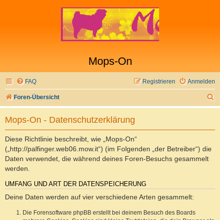
Mops-On
FAQ
Registrieren
Anmelden
S
Foren-Übersicht
u
Mops-On - Datenschutzerklärung
c
h
Diese Richtlinie beschreibt, wie „Mops-On“
e
(„http://palfinger.web06.mow.it“) (im Folgenden „der Betreiber“) die
Daten verwendet, die während deines Foren-Besuchs gesammelt
werden.
UMFANG UND ART DER DATENSPEICHERUNG
Deine Daten werden auf vier verschiedene Arten gesammelt:
Die Forensoftware phpBB erstellt bei deinem Besuch des Boards