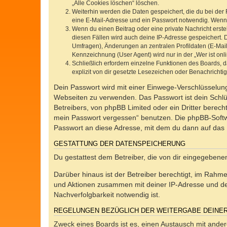
„Alle Cookies löschen“ löschen.
Weiterhin werden die Daten gespeichert, die du bei der 
eine E-Mail-Adresse und ein Passwort notwendig. Wenn du
Wenn du einen Beitrag oder eine private Nachricht erste
diesen Fällen wird auch deine IP-Adresse gespeichert. 
Umfragen), Änderungen an zentralen Profildaten (E-Mai
Kennzeichnung (User Agent) wird nur in der „Wer ist onl
Schließlich erfordern einzelne Funktionen des Boards,
explizit von dir gesetzte Lesezeichen oder Benachrichti
Dein Passwort wird mit einer Einwege-Verschlüsselung 
Webseiten zu verwenden. Das Passwort ist dein Schlü
Betreibers, von phpBB Limited oder ein Dritter berec
mein Passwort vergessen“ benutzen. Die phpBB-Softw
Passwort an diese Adresse, mit dem du dann auf das 
GESTATTUNG DER DATENSPEICHERUNG
Du gestattest dem Betreiber, die von dir eingegeben
Darüber hinaus ist der Betreiber berechtigt, im Rahm
und Aktionen zusammen mit deiner IP-Adresse und de
Nachverfolgbarkeit notwendig ist.
REGELUNGEN BEZÜGLICH DER WEITERGABE DEINE
Zweck eines Boards ist es, einen Austausch mit andere