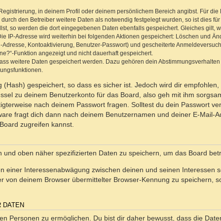
Registrierung, in deinem Profil oder deinem persönlichem Bereich angibst. Für di
rch den Betreiber weitere Daten als notwendig festgelegt wurden, so ist dies für 
llst, so werden die dort eingegebenen Daten ebenfalls gespeichert. Gleiches gilt, 
Die IP-Adresse wird weiterhin bei folgenden Aktionen gespeichert: Löschen und Än
l-Adresse, Kontoaktivierung, Benutzer-Passwort) und gescheiterte Anmeldeversuch
ine?“-Funktion angezeigt und nicht dauerhaft gespeichert.
 dass weitere Daten gespeichert werden. Dazu gehören dein Abstimmungsverhalten
gungsfunktionen.
(Hash) gespeichert, so dass es sicher ist. Jedoch wird dir empfohlen, 
ssel zu deinem Benutzerkonto für das Board, also geh mit ihm sorgsam
htigterweise nach deinem Passwort fragen. Solltest du dein Passwort v
are fragt dich dann nach deinem Benutzernamen und deiner E-Mail-Ad
Board zugreifen kannst.
en und oben näher spezifizierten Daten zu speichern, um das Board bet
en einer Interessenabwägung zwischen deinen und seinen Interessen sow
r von deinem Browser übermittelter Browser-Kennung zu speichern, so
R DATEN
n Personen zu ermöglichen. Du bist dir daher bewusst, dass die Daten d