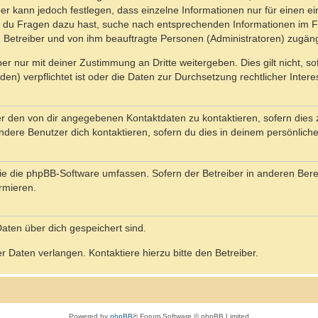
ber kann jedoch festlegen, dass einzelne Informationen nur für einen ei
n du Fragen dazu hast, suche nach entsprechenden Informationen im Fo
n Betreiber und von ihm beauftragte Personen (Administratoren) zugäng
r nur mit deiner Zustimmung an Dritte weitergeben. Dies gilt nicht, s
n) verpflichtet ist oder die Daten zur Durchsetzung rechtlicher Interes
er den von dir angegebenen Kontaktdaten zu kontaktieren, sofern dies 
andere Benutzer dich kontaktieren, sofern du dies in deinem persönliche
, die die phpBB-Software umfassen. Sofern der Betreiber in anderen Be
ormieren.
 Daten über dich gespeichert sind.
 Daten verlangen. Kontaktiere hierzu bitte den Betreiber.
Powered by
phpBB
® Forum Software © phpBB Limited