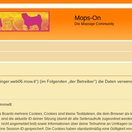
Mops-On
Die Mopsige Community
palfinger.web06.mow.it“) (im Folgenden „der Betreiber“) die Daten ver
ammelt:
s Boards mehrere Cookies. Cookies sind kleine Textdateien, die dein Browser als
 sind die aktuelle ID deiner Sitzung (damit dir alle Seitenaufrufe zugeordnet werd
u nicht angemeldet bist) sowie Informationen über deine Teilnahme an Umfragen (s
eine Session-ID gespeichert. Die Cookies haben standardmäßig eine Gültigkeit von 