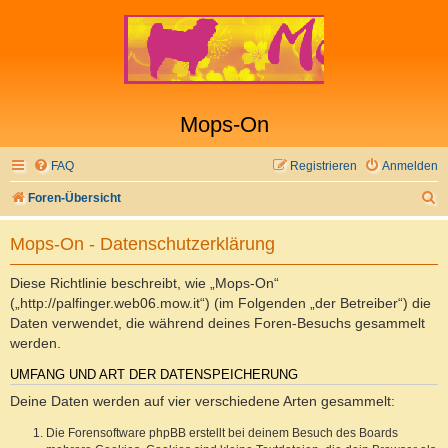
Mops-On
FAQ
Registrieren
Anmelden
S
Foren-Übersicht
u
Mops-On - Datenschutzerklärung
c
h
Diese Richtlinie beschreibt, wie „Mops-On“
e
(„http://palfinger.web06.mow.it“) (im Folgenden „der Betreiber“) die
Daten verwendet, die während deines Foren-Besuchs gesammelt
werden.
UMFANG UND ART DER DATENSPEICHERUNG
Deine Daten werden auf vier verschiedene Arten gesammelt:
Die Forensoftware phpBB erstellt bei deinem Besuch des Boards