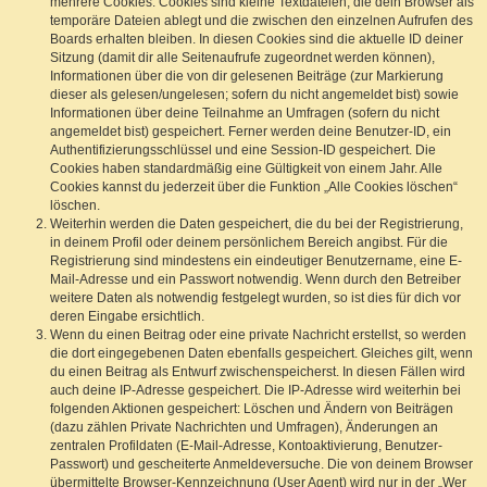
mehrere Cookies. Cookies sind kleine Textdateien, die dein Browser als
temporäre Dateien ablegt und die zwischen den einzelnen Aufrufen des
Boards erhalten bleiben. In diesen Cookies sind die aktuelle ID deiner
Sitzung (damit dir alle Seitenaufrufe zugeordnet werden können),
Informationen über die von dir gelesenen Beiträge (zur Markierung
dieser als gelesen/ungelesen; sofern du nicht angemeldet bist) sowie
Informationen über deine Teilnahme an Umfragen (sofern du nicht
angemeldet bist) gespeichert. Ferner werden deine Benutzer-ID, ein
Authentifizierungsschlüssel und eine Session-ID gespeichert. Die
Cookies haben standardmäßig eine Gültigkeit von einem Jahr. Alle
Cookies kannst du jederzeit über die Funktion „Alle Cookies löschen“
löschen.
Weiterhin werden die Daten gespeichert, die du bei der Registrierung,
in deinem Profil oder deinem persönlichem Bereich angibst. Für die
Registrierung sind mindestens ein eindeutiger Benutzername, eine E-
Mail-Adresse und ein Passwort notwendig. Wenn durch den Betreiber
weitere Daten als notwendig festgelegt wurden, so ist dies für dich vor
deren Eingabe ersichtlich.
Wenn du einen Beitrag oder eine private Nachricht erstellst, so werden
die dort eingegebenen Daten ebenfalls gespeichert. Gleiches gilt, wenn
du einen Beitrag als Entwurf zwischenspeicherst. In diesen Fällen wird
auch deine IP-Adresse gespeichert. Die IP-Adresse wird weiterhin bei
folgenden Aktionen gespeichert: Löschen und Ändern von Beiträgen
(dazu zählen Private Nachrichten und Umfragen), Änderungen an
zentralen Profildaten (E-Mail-Adresse, Kontoaktivierung, Benutzer-
Passwort) und gescheiterte Anmeldeversuche. Die von deinem Browser
übermittelte Browser-Kennzeichnung (User Agent) wird nur in der „Wer