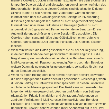
mehrere Cookies. Cookies sind kleine Textdateien, die dein Browser als
temporäre Dateien ablegt und die zwischen den einzelnen Aufrufen des
Boards erhalten bleiben. In diesen Cookies sind die aktuelle ID deiner
Sitzung (damit dir alle Seitenaufrufe zugeordnet werden können),
Informationen über die von dir gelesenen Beiträge (zur Markierung
dieser als gelesen/ungelesen; sofern du nicht angemeldet bist) sowie
Informationen über deine Teilnahme an Umfragen (sofern du nicht
angemeldet bist) gespeichert. Ferner werden deine Benutzer-ID, ein
Authentifizierungsschlüssel und eine Session-ID gespeichert. Die
Cookies haben standardmäßig eine Gültigkeit von einem Jahr. Alle
Cookies kannst du jederzeit über die Funktion „Alle Cookies löschen“
löschen.
Weiterhin werden die Daten gespeichert, die du bei der Registrierung,
in deinem Profil oder deinem persönlichem Bereich angibst. Für die
Registrierung sind mindestens ein eindeutiger Benutzername, eine E-
Mail-Adresse und ein Passwort notwendig. Wenn durch den Betreiber
weitere Daten als notwendig festgelegt wurden, so ist dies für dich vor
deren Eingabe ersichtlich.
Wenn du einen Beitrag oder eine private Nachricht erstellst, so werden
die dort eingegebenen Daten ebenfalls gespeichert. Gleiches gilt, wenn
du einen Beitrag als Entwurf zwischenspeicherst. In diesen Fällen wird
auch deine IP-Adresse gespeichert. Die IP-Adresse wird weiterhin bei
folgenden Aktionen gespeichert: Löschen und Ändern von Beiträgen
(dazu zählen Private Nachrichten und Umfragen), Änderungen an
zentralen Profildaten (E-Mail-Adresse, Kontoaktivierung, Benutzer-
Passwort) und gescheiterte Anmeldeversuche. Die von deinem Browser
übermittelte Browser-Kennzeichnung (User Agent) wird nur in der „Wer