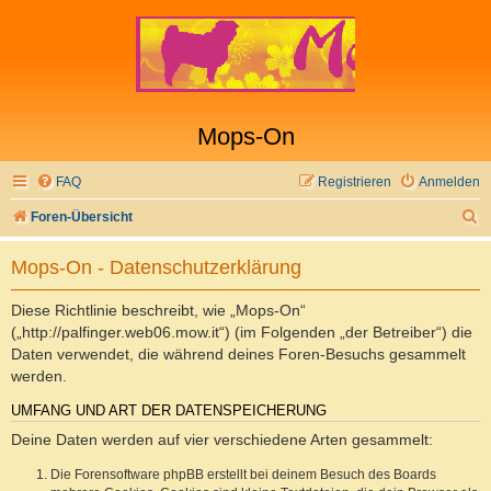
Mops-On
FAQ
Registrieren
Anmelden
S
Foren-Übersicht
u
Mops-On - Datenschutzerklärung
c
h
Diese Richtlinie beschreibt, wie „Mops-On“
e
(„http://palfinger.web06.mow.it“) (im Folgenden „der Betreiber“) die
Daten verwendet, die während deines Foren-Besuchs gesammelt
werden.
UMFANG UND ART DER DATENSPEICHERUNG
Deine Daten werden auf vier verschiedene Arten gesammelt:
Die Forensoftware phpBB erstellt bei deinem Besuch des Boards