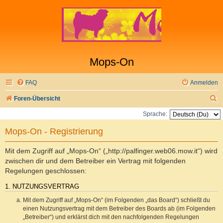
Mops-On
FAQ
Anmelden
S
Foren-Übersicht
u
Sprache:
c
Mops-On - Registrierung
h
e
Mit dem Zugriff auf „Mops-On“ („http://palfinger.web06.mow.it“) wird
zwischen dir und dem Betreiber ein Vertrag mit folgenden
Regelungen geschlossen:
1. NUTZUNGSVERTRAG
Mit dem Zugriff auf „Mops-On“ (im Folgenden „das Board“) schließt du
einen Nutzungsvertrag mit dem Betreiber des Boards ab (im Folgenden
„Betreiber“) und erklärst dich mit den nachfolgenden Regelungen