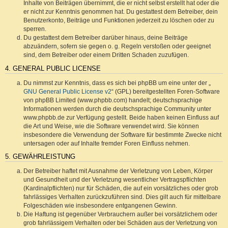
Inhalte von Beiträgen übernimmt, die er nicht selbst erstellt hat oder die
er nicht zur Kenntnis genommen hat. Du gestattest dem Betreiber, dein
Benutzerkonto, Beiträge und Funktionen jederzeit zu löschen oder zu
sperren.
Du gestattest dem Betreiber darüber hinaus, deine Beiträge
abzuändern, sofern sie gegen o. g. Regeln verstoßen oder geeignet
sind, dem Betreiber oder einem Dritten Schaden zuzufügen.
4. GENERAL PUBLIC LICENSE
Du nimmst zur Kenntnis, dass es sich bei phpBB um eine unter der „
GNU General Public License v2
“ (GPL) bereitgestellten Foren-Software
von phpBB Limited (www.phpbb.com) handelt; deutschsprachige
Informationen werden durch die deutschsprachige Community unter
www.phpbb.de zur Verfügung gestellt. Beide haben keinen Einfluss auf
die Art und Weise, wie die Software verwendet wird. Sie können
insbesondere die Verwendung der Software für bestimmte Zwecke nicht
untersagen oder auf Inhalte fremder Foren Einfluss nehmen.
5. GEWÄHRLEISTUNG
Der Betreiber haftet mit Ausnahme der Verletzung von Leben, Körper
und Gesundheit und der Verletzung wesentlicher Vertragspflichten
(Kardinalpflichten) nur für Schäden, die auf ein vorsätzliches oder grob
fahrlässiges Verhalten zurückzuführen sind. Dies gilt auch für mittelbare
Folgeschäden wie insbesondere entgangenen Gewinn.
Die Haftung ist gegenüber Verbrauchern außer bei vorsätzlichem oder
grob fahrlässigem Verhalten oder bei Schäden aus der Verletzung von