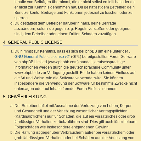
Inhalte von Beiträgen übernimmt, die er nicht selbst erstellt hat oder die
er nicht zur Kenntnis genommen hat. Du gestattest dem Betreiber, dein
Benutzerkonto, Beiträge und Funktionen jederzeit zu löschen oder zu
sperren.
Du gestattest dem Betreiber darüber hinaus, deine Beiträge
abzuändern, sofern sie gegen o. g. Regeln verstoßen oder geeignet
sind, dem Betreiber oder einem Dritten Schaden zuzufügen.
4. GENERAL PUBLIC LICENSE
Du nimmst zur Kenntnis, dass es sich bei phpBB um eine unter der „
GNU General Public License v2
“ (GPL) bereitgestellten Foren-Software
von phpBB Limited (www.phpbb.com) handelt; deutschsprachige
Informationen werden durch die deutschsprachige Community unter
www.phpbb.de zur Verfügung gestellt. Beide haben keinen Einfluss auf
die Art und Weise, wie die Software verwendet wird. Sie können
insbesondere die Verwendung der Software für bestimmte Zwecke nicht
untersagen oder auf Inhalte fremder Foren Einfluss nehmen.
5. GEWÄHRLEISTUNG
Der Betreiber haftet mit Ausnahme der Verletzung von Leben, Körper
und Gesundheit und der Verletzung wesentlicher Vertragspflichten
(Kardinalpflichten) nur für Schäden, die auf ein vorsätzliches oder grob
fahrlässiges Verhalten zurückzuführen sind. Dies gilt auch für mittelbare
Folgeschäden wie insbesondere entgangenen Gewinn.
Die Haftung ist gegenüber Verbrauchern außer bei vorsätzlichem oder
grob fahrlässigem Verhalten oder bei Schäden aus der Verletzung von