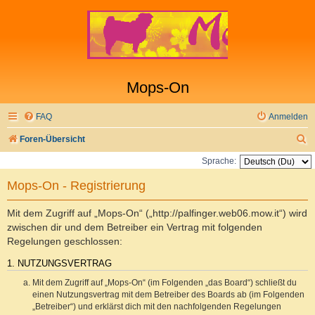
Mops-On
FAQ
Anmelden
S
Foren-Übersicht
u
Sprache:
c
Mops-On - Registrierung
h
e
Mit dem Zugriff auf „Mops-On“ („http://palfinger.web06.mow.it“) wird
zwischen dir und dem Betreiber ein Vertrag mit folgenden
Regelungen geschlossen:
1. NUTZUNGSVERTRAG
Mit dem Zugriff auf „Mops-On“ (im Folgenden „das Board“) schließt du
einen Nutzungsvertrag mit dem Betreiber des Boards ab (im Folgenden
„Betreiber“) und erklärst dich mit den nachfolgenden Regelungen