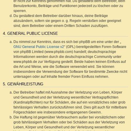
er nicht zur Kenntnis genommen hat. Du gestattest dem Betreiber, dein
Benutzerkonto, Beiträge und Funktionen jederzeit zu löschen oder zu
sperren.
Du gestattest dem Betreiber darüber hinaus, deine Beiträge
abzuändern, sofern sie gegen o. g. Regeln verstoßen oder geeignet
sind, dem Betreiber oder einem Dritten Schaden zuzufügen.
4. GENERAL PUBLIC LICENSE
Du nimmst zur Kenntnis, dass es sich bei phpBB um eine unter der „
GNU General Public License v2
“ (GPL) bereitgestellten Foren-Software
von phpBB Limited (www.phpbb.com) handelt; deutschsprachige
Informationen werden durch die deutschsprachige Community unter
www.phpbb.de zur Verfügung gestellt. Beide haben keinen Einfluss auf
die Art und Weise, wie die Software verwendet wird. Sie können
insbesondere die Verwendung der Software für bestimmte Zwecke nicht
untersagen oder auf Inhalte fremder Foren Einfluss nehmen.
5. GEWÄHRLEISTUNG
Der Betreiber haftet mit Ausnahme der Verletzung von Leben, Körper
und Gesundheit und der Verletzung wesentlicher Vertragspflichten
(Kardinalpflichten) nur für Schäden, die auf ein vorsätzliches oder grob
fahrlässiges Verhalten zurückzuführen sind. Dies gilt auch für mittelbare
Folgeschäden wie insbesondere entgangenen Gewinn.
Die Haftung ist gegenüber Verbrauchern außer bei vorsätzlichem oder
grob fahrlässigem Verhalten oder bei Schäden aus der Verletzung von
Leben, Körper und Gesundheit und der Verletzung wesentlicher