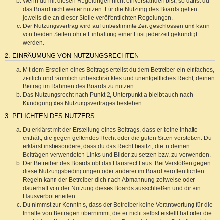
Wenn du mit diesen Regelungen nicht einverstanden bist, so darfst du
das Board nicht weiter nutzen. Für die Nutzung des Boards gelten
jeweils die an dieser Stelle veröffentlichten Regelungen.
Der Nutzungsvertrag wird auf unbestimmte Zeit geschlossen und kann
von beiden Seiten ohne Einhaltung einer Frist jederzeit gekündigt
werden.
2. EINRÄUMUNG VON NUTZUNGSRECHTEN
Mit dem Erstellen eines Beitrags erteilst du dem Betreiber ein einfaches,
zeitlich und räumlich unbeschränktes und unentgeltliches Recht, deinen
Beitrag im Rahmen des Boards zu nutzen.
Das Nutzungsrecht nach Punkt 2, Unterpunkt a bleibt auch nach
Kündigung des Nutzungsvertrages bestehen.
3. PFLICHTEN DES NUTZERS
Du erklärst mit der Erstellung eines Beitrags, dass er keine Inhalte
enthält, die gegen geltendes Recht oder die guten Sitten verstoßen. Du
erklärst insbesondere, dass du das Recht besitzt, die in deinen
Beiträgen verwendeten Links und Bilder zu setzen bzw. zu verwenden.
Der Betreiber des Boards übt das Hausrecht aus. Bei Verstößen gegen
diese Nutzungsbedingungen oder anderer im Board veröffentlichten
Regeln kann der Betreiber dich nach Abmahnung zeitweise oder
dauerhaft von der Nutzung dieses Boards ausschließen und dir ein
Hausverbot erteilen.
Du nimmst zur Kenntnis, dass der Betreiber keine Verantwortung für die
Inhalte von Beiträgen übernimmt, die er nicht selbst erstellt hat oder die