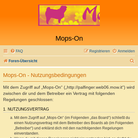
Mops-On
FAQ
Registrieren
Anmelden
S
Foren-Übersicht
u
Mops-On - Nutzungsbedingungen
c
h
Mit dem Zugriff auf „Mops-On“ („http://palfinger.web06.mow.it“) wird
e
zwischen dir und dem Betreiber ein Vertrag mit folgenden
Regelungen geschlossen:
1. NUTZUNGSVERTRAG
Mit dem Zugriff auf „Mops-On“ (im Folgenden „das Board“) schließt du
einen Nutzungsvertrag mit dem Betreiber des Boards ab (im Folgenden
„Betreiber“) und erklärst dich mit den nachfolgenden Regelungen
einverstanden.